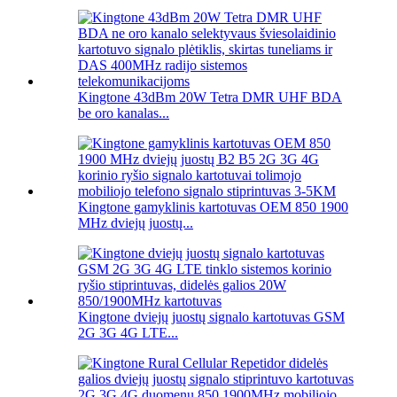
Kingtone 43dBm 20W Tetra DMR UHF BDA
be oro kanalas...
Kingtone gamyklinis kartotuvas OEM 850 1900
MHz dviejų juostų...
Kingtone dviejų juostų signalo kartotuvas GSM
2G 3G 4G LTE...