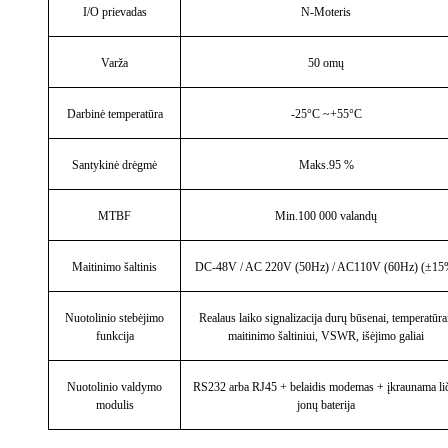
I/O prievadas
N-Moteris
Varža
50 omų
Darbinė temperatūra
-25°C ~+55°C
Santykinė drėgmė
Maks.95 %
MTBF
Min.100 000 valandų
Maitinimo šaltinis
DC-48V / AC 220V (50Hz) / AC110V (60Hz) (±15
Nuotolinio stebėjimo
Realaus laiko signalizacija durų būsenai, temperatūra
funkcija
maitinimo šaltiniui, VSWR, išėjimo galiai
Nuotolinio valdymo
RS232 arba RJ45 + belaidis modemas + įkraunama li
modulis
jonų baterija