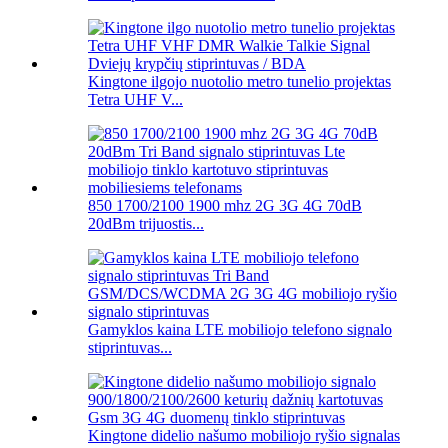
Kingtone ilgojo nuotolio metro tunelio projektas
Tetra UHF V...
850 1700/2100 1900 mhz 2G 3G 4G 70dB
20dBm trijuostis...
Gamyklos kaina LTE mobiliojo telefono signalo
stiprintuvas...
Kingtone didelio našumo mobiliojo ryšio signalas