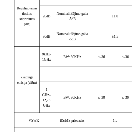
Reguliuojamas
tiesinis
Nominali išėjimo galia
20dB
±1,0
stiprinimas
-5dB
(dB)
Nominali išėjimo galia
30dB
±1,5
-5dB
9kHz-
BW: 30KHz
≤-36
≤-36
1GHz
klaidinga
emisija (dBm)
1
GHz–
BW: 30KHz
≤-30
≤-30
12,75
GHz
VSWR
BS/MS prievadas
1.5