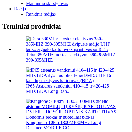
Maitinimo skirstytuvas
Racija
Rankinis radijas
Teminiai produktai
Tetra 380MHz juostos selektyvus 380-385MHZ
390-395MHZ...
IP65 Atsparus vandeniui 410-415 ir 420-425
MHz BDA Long Ran...
Kingtone 5-10km 1800/2100MHz Long
Distance MOBILE CO...