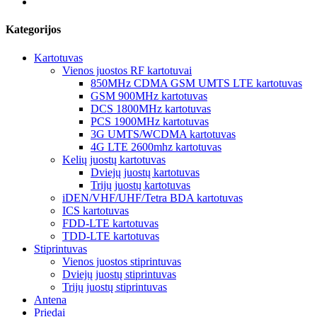
Kategorijos
Kartotuvas
Vienos juostos RF kartotuvai
850MHz CDMA GSM UMTS LTE kartotuvas
GSM 900MHz kartotuvas
DCS 1800MHz kartotuvas
PCS 1900MHz kartotuvas
3G UMTS/WCDMA kartotuvas
4G LTE 2600mhz kartotuvas
Kelių juostų kartotuvas
Dviejų juostų kartotuvas
Trijų juostų kartotuvas
iDEN/VHF/UHF/Tetra BDA kartotuvas
ICS kartotuvas
FDD-LTE kartotuvas
TDD-LTE kartotuvas
Stiprintuvas
Vienos juostos stiprintuvas
Dviejų juostų stiprintuvas
Trijų juostų stiprintuvas
Antena
Priedai