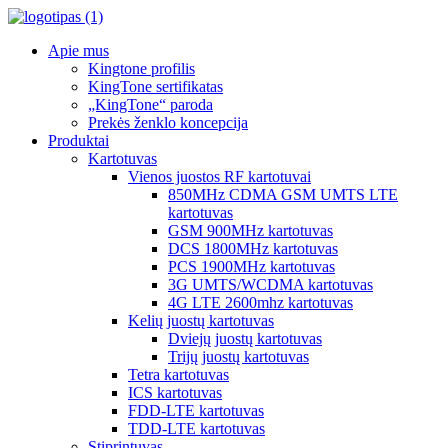
Apie mus
Kingtone profilis
KingTone sertifikatas
„KingTone“ paroda
Prekės ženklo koncepcija
Produktai
Kartotuvas
Vienos juostos RF kartotuvai
850MHz CDMA GSM UMTS LTE
kartotuvas
GSM 900MHz kartotuvas
DCS 1800MHz kartotuvas
PCS 1900MHz kartotuvas
3G UMTS/WCDMA kartotuvas
4G LTE 2600mhz kartotuvas
Kelių juostų kartotuvas
Dviejų juostų kartotuvas
Trijų juostų kartotuvas
Tetra kartotuvas
ICS kartotuvas
FDD-LTE kartotuvas
TDD-LTE kartotuvas
Stiprintuvas