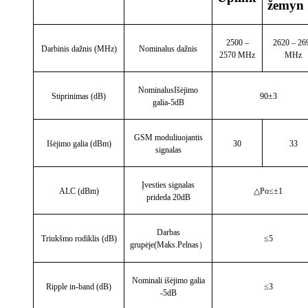
žemyn
2500 –
2620 – 26
Darbinis dažnis (MHz)
Nominalus dažnis
2570 MHz
MHz
Nominalus
Išėjimo
Stiprinimas (dB)
90±3
galia
-5dB
GSM moduliuojantis
Išėjimo galia (dBm)
30
33
signalas
Įvesties signalas
ALC (dBm)
△
Po
≤±
1
prideda 20dB
Darbas
Triukšmo rodiklis (dB)
≤5
grupėje
(
Maks.Pelnas
）
Nominali išėjimo galia
Ripple in-band (dB)
≤3
-5dB