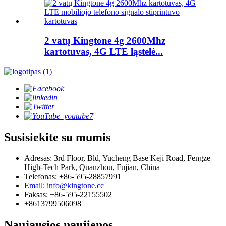
2 vatų Kingtone 4g 2600Mhz
kartotuvas, 4G LTE ląstelė...
Susisiekite su mumis
Adresas: 3rd Floor, Bld, Yucheng Base Keji Road, Fengze
High-Tech Park, Quanzhou, Fujian, China
Telefonas: +86-595-28857991
Email: info@kingtone.cc
Faksas: +86-595-22155502
+8613799506098
Naujausios naujienos