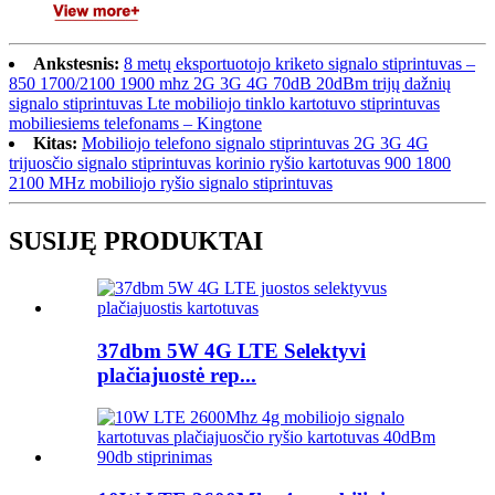
Ankstesnis:
8 metų eksportuotojo kriketo signalo stiprintuvas –
850 1700/2100 1900 mhz 2G 3G 4G 70dB 20dBm trijų dažnių
signalo stiprintuvas Lte mobiliojo tinklo kartotuvo stiprintuvas
mobiliesiems telefonams – Kingtone
Kitas:
Mobiliojo telefono signalo stiprintuvas 2G 3G 4G
trijuosčio signalo stiprintuvas korinio ryšio kartotuvas 900 1800
2100 MHz mobiliojo ryšio signalo stiprintuvas
SUSIJĘ PRODUKTAI
37dbm 5W 4G LTE Selektyvi
plačiajuostė rep...