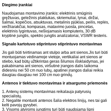
Diegimo įrankiai
Naudojamas montavimo įrankis: elektrinis smūginis
gręžtuvas, geležinis plaktukas, skriemuliai, lynai, diržai,
šalmai, kopėčios, atsuktuvas, metalinis pjūklas, peilis, replės,
veržliarakčiai, kompasas, matavimo juosta, pincetas,
elektrinis lygintuvas, nešiojamasis kompiuteris, 30 dB
kryptinė jungtis, spektro jungtis analizatoriai, VSWR testeris.
Signalo kartotuvo stiprintuvo stiprintuvo montavimas
Jis gali būti tvirtinamas ant stulpo arba ant sienos.Jis turi būti
montuojamas vėdinamoje vietoje, vertikaliai ant sienos ar
stiebo, kad būtų užtikrintas geras šilumos išsklaidymas, jei
pakabinama ant sienos, viršutinė įrangos dalis laikoma
didesniu nei 50 cm nuo lubų, apatinei įrangos daliai reikia
daugiau daugiau nei 100 cm nuo grindų.
Antenos ir tiektuvo montavimas ir atsargumo priemonės
1. Antenų sistemų montavimas reikalauja patyrusių
specialistų.
2. Negalite montuoti antenos šalia elektros linijų, nes tai gali
kelti pavojų gyvybei.
3. Visoms atviroms jungtims turi būti naudojama lipni