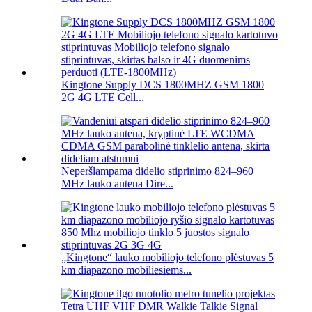
Kingtone Supply DCS 1800MHZ GSM 1800
2G 4G LTE Cell...
Neperšlampama didelio stiprinimo 824–960
MHz lauko antena Dire...
„Kingtone“ lauko mobiliojo telefono plėstuvas 5
km diapazono mobiliesiems...