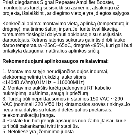
Prieš diegdamas Signal Repeater Amplifier Booster,
montuotojas turėtų susisiekti su asmeniu, atsakingu už
projektą, išsiaiškinti, ar diegimo vietoje yra įdiegtos sąlygos.
Konkrečiai apima: montavimo vietą, aplinką (temperatūrą ir
drėgmę), maitinimo šaltinį ir pan.Jei turite kvalifikaciją,
turėtumėte tiesiogiai dalyvauti apklausoje su susijusiais
darbuotojais.Retransliatorius sukurtas galintis dirbti lauke,
darbo temperatūra -25oC~65oC, drėgmė ≤95%, kuri gali būti
pritaikyta daugumai natūralios aplinkos sričių.
Rekomenduojami aplinkosaugos reikalavimai:
1. Montavimo srityje nerūdijančios dujos ir dūmai,
elektromagnetinių trukdžių lauko stipris
≤140dBμV/m(0,01MHz ~ 110000MHz).
2. Montavimo aukštis turėtų palengvinti RF kabelio
nukreipimą, aušinimą, saugą ir priežiūrą.
3. Turėtų būti nepriklausomos ir stabilios 150 VAC ~ 290
VAC (nominali 220 V/50 Hz) kintamosios srovės rinkinys.Jo
negalima dalytis su kitais didelės galios prietaisais,
telekomunikacijų įranga.
4.Pastate turi būti įrengti apsaugos nuo žaibo įtaisai, kurie
turi būti pakankamai tvirti ir stabilūs.
5. Netoliese yra įžeminimo juosta.