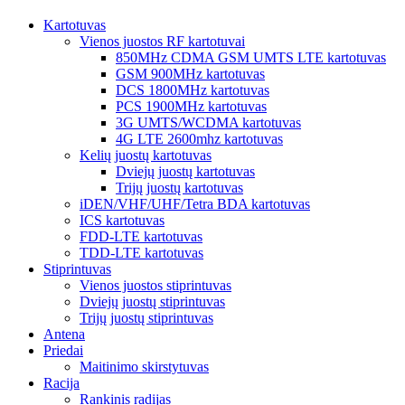
Kartotuvas
Vienos juostos RF kartotuvai
850MHz CDMA GSM UMTS LTE kartotuvas
GSM 900MHz kartotuvas
DCS 1800MHz kartotuvas
PCS 1900MHz kartotuvas
3G UMTS/WCDMA kartotuvas
4G LTE 2600mhz kartotuvas
Kelių juostų kartotuvas
Dviejų juostų kartotuvas
Trijų juostų kartotuvas
iDEN/VHF/UHF/Tetra BDA kartotuvas
ICS kartotuvas
FDD-LTE kartotuvas
TDD-LTE kartotuvas
Stiprintuvas
Vienos juostos stiprintuvas
Dviejų juostų stiprintuvas
Trijų juostų stiprintuvas
Antena
Priedai
Maitinimo skirstytuvas
Racija
Rankinis radijas