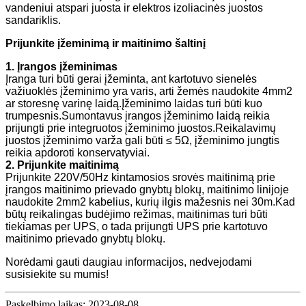
vandeniui atspari juosta ir elektros izoliacinės juostos
sandariklis.
Prijunkite įžeminimą ir maitinimo šaltinį
1. Įrangos įžeminimas
Įranga turi būti gerai įžeminta, ant kartotuvo sienelės
važiuoklės įžeminimo yra varis, arti žemės naudokite 4mm2
ar storesnę varinę laidą.Įžeminimo laidas turi būti kuo
trumpesnis.Sumontavus įrangos įžeminimo laidą reikia
prijungti prie integruotos įžeminimo juostos.Reikalavimų
juostos įžeminimo varža gali būti ≤ 5Ω, įžeminimo jungtis
reikia apdoroti konservatyviai.
2. Prijunkite maitinimą
Prijunkite 220V/50Hz kintamosios srovės maitinimą prie
įrangos maitinimo prievado gnybtų blokų, maitinimo linijoje
naudokite 2mm2 kabelius, kurių ilgis mažesnis nei 30m.Kad
būtų reikalingas budėjimo režimas, maitinimas turi būti
tiekiamas per UPS, o tada prijungti UPS prie kartotuvo
maitinimo prievado gnybtų blokų.
Norėdami gauti daugiau informacijos, nedvejodami
susisiekite su mumis!
Paskelbimo laikas: 2023-08-08