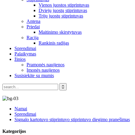
Vienos juostos stiprintuvas
Dviejų juostų stiprintuvas
Trijų juostų stiprintuvas
Antena
Priedai
Maitinimo skirstytuvas
Racija
Rankinis radijas
Sprendimai
Palaikymas
žinios
Pramonės naujienos
Įmonės naujienos
Susisiekite su mumis
Namai
Sprendimai
Signalo kartotuvo stiprintuvo stiprintuvo diegimo pranešimas
Kategorijos