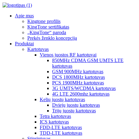
Apie mus
Kingtone profilis
KingTone sertifikatas
„KingTone“ paroda
Prekės ženklo koncepcija
Produktai
Kartotuvas
Vienos juostos RF kartotuvai
850MHz CDMA GSM UMTS LTE
kartotuvas
GSM 900MHz kartotuvas
DCS 1800MHz kartotuvas
PCS 1900MHz kartotuvas
3G UMTS/WCDMA kartotuvas
4G LTE 2600mhz kartotuvas
Kelių juostų kartotuvas
Dviejų juostų kartotuvas
Trijų juostų kartotuvas
Tetra kartotuvas
ICS kartotuvas
FDD-LTE kartotuvas
TDD-LTE kartotuvas
Stiprintuvas