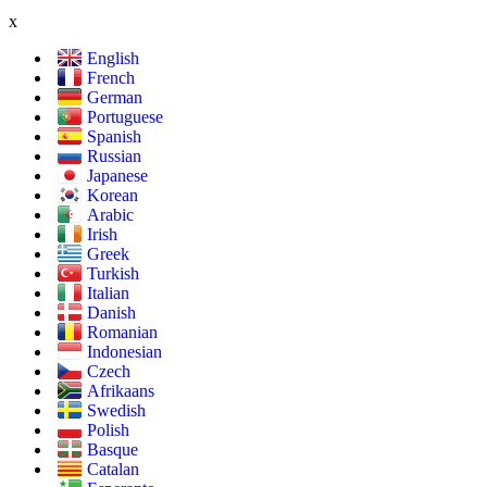
x
English
French
German
Portuguese
Spanish
Russian
Japanese
Korean
Arabic
Irish
Greek
Turkish
Italian
Danish
Romanian
Indonesian
Czech
Afrikaans
Swedish
Polish
Basque
Catalan