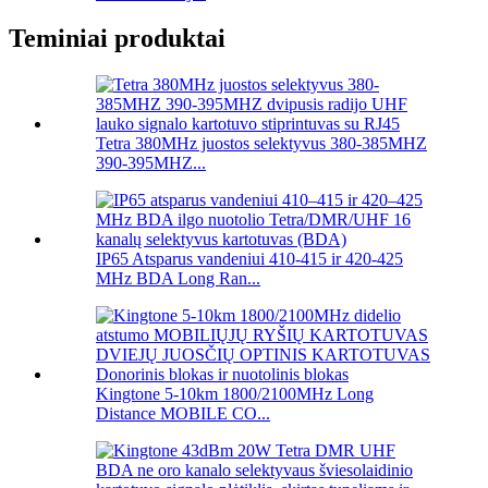
Teminiai produktai
Tetra 380MHz juostos selektyvus 380-385MHZ
390-395MHZ...
IP65 Atsparus vandeniui 410-415 ir 420-425
MHz BDA Long Ran...
Kingtone 5-10km 1800/2100MHz Long
Distance MOBILE CO...